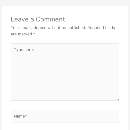
Leave a Comment
Your email address will not be published.
Required fields
are marked
*
Type
here..
Name*