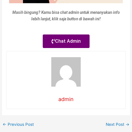
Masih bingung? Kamu bisa chat admin untuk menanyakan info
lebih lanjut, klik saja button di bawah ini!
Chat Admin
admin
←
Previous Post
Next Post
→