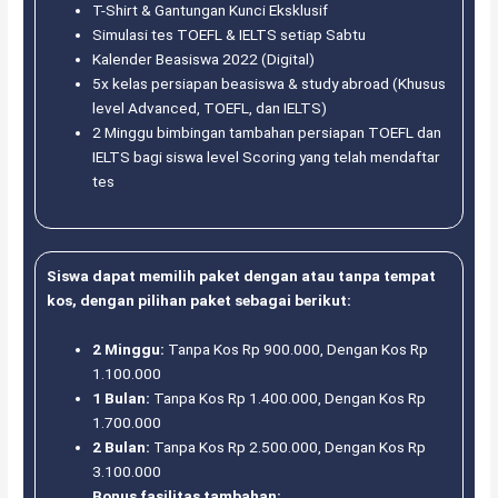
T-Shirt & Gantungan Kunci Eksklusif
Simulasi tes TOEFL & IELTS setiap Sabtu
Kalender Beasiswa 2022 (Digital)
5x kelas persiapan beasiswa & study abroad (Khusus
level Advanced, TOEFL, dan IELTS)
2 Minggu bimbingan tambahan persiapan TOEFL dan
IELTS bagi siswa level Scoring yang telah mendaftar
tes
Siswa dapat memilih paket dengan atau tanpa tempat
kos, dengan pilihan paket sebagai berikut:
2 Minggu:
Tanpa Kos Rp 900.000, Dengan Kos Rp
1.100.000
1 Bulan:
Tanpa Kos Rp 1.400.000, Dengan Kos Rp
1.700.000
2 Bulan:
Tanpa Kos Rp 2.500.000, Dengan Kos Rp
3.100.000
Bonus fasilitas tambahan: