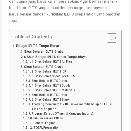
dan utama yang harus kalian persiapkan. Agar berhasil memiliki
band skor IELTS yang sesuai dengan target, tentunya kalian
harus belajar dengan kurikulum IELTS preparation yang baik dan
tepat.
Table of Contents
Belajar IELTS Tanpa Biaya
Situs Belajar IELTS Gratis
6 Situs Belajar IELTS Gratis Tanpa biaya
1. Situs Belajar IELTS for Free
Situs Belajar IELTS Gratis
2. Situs Belajar IELTS IDP
3. Situs Belajar Goodluck IELTS
Situs Belajar IELTS Gratis
4. Situs Belajar IELTS Buddy
5. Situs Belajar IELTS Materials
Situs Belajar IELTS Gratis
6. Situs Belajar IELTS Simon
Apa yang membuat 12.748+ siswa memilih belajar IELTS di
Titik Nol English?
Program Kursus Offline (di Kampung Inggris)
Pilihan Kursus Offline
General English
TOEFL Preparation