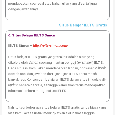
mendapatkan soal-soal atau bahan ujian yang disertai juga
dengan jawabannya.
Situs Belajar IELTS Gratis
6. Situs Belajar IELTS Simon
IELTS Simon –
http://ielts-simon.com/
Situs belajar IELTS gratis yang terakhir adalah situs yang
dikelola oleh
Simon
seorang mantan penguji (
examiner
) IELTS.
Pada situs ini kamu akan mendapatkan latihan, ringkasan
e-book
,
contoh soal dan jawaban dari ujian-ujian IELTS serta masih
banyak lagi. Konten pembelajaran IELTS dalam situs ini selalu di-
update
secara berkala, sehingga kamu akan terus mendapatkan
informasi terbaru mengenai tes IELTS.
Nah itu tadi beberapa situs belajar IELTS gratis tanpa biaya yang
bisa kamu akses untuk meningkatkan skill bahasa Inggris