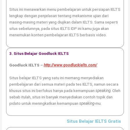
Situs ini menawarkan menu pembelajaran untuk persiapan IELTS
lengkap dengan penjelasan tentang mekanisme ujian dari
masing-masing materi yang diujikan dalam IELTS. Sama seperti
situs sebelumnya, pada situs IELTS IDP ini kamu juga akan
menemukan konten pembelajaran IELTS berbasis video.
3. Situs Belajar Goodluck IELTS
Goodluck IELTS –
http://www.goodluckielts.com/
Situs belajar IELTS yang satu ini memang menyediakan
pembelajaran dari semua materi pada tes IELTS, namun secara
khusus situs ini berfokus hanya pada kemampuan
speaking
. Oleh
sebab itulah, situs ini banyak menyediakan contoh topik dan
pidato untuk meningkatkan kemampuan
speaking
-mu.
Situs Belajar IELTS Gratis