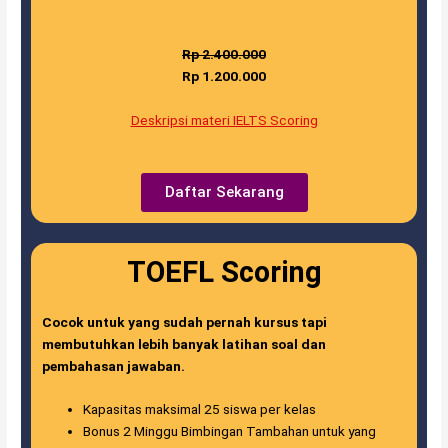
Rp 2.400.000
Rp 1.200.000
Deskripsi materi IELTS Scoring
Daftar Sekarang
TOEFL Scoring
Cocok untuk yang sudah pernah kursus tapi
membutuhkan lebih banyak latihan soal dan
pembahasan jawaban.
Kapasitas maksimal 25 siswa per kelas
Bonus 2 Minggu Bimbingan Tambahan untuk yang