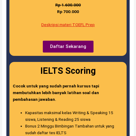
Rp 1.600.000
Rp 700.000
Deskripsi materi TOEFL Prep
Daftar Sekarang
IELTS Scoring
Cocok untuk yang sudah pernah kursus tapi
membutuhkan lebih banyak latihan soal dan
pembahasan jawaban.
Kapasitas maksimal kelas Writing & Speaking 15
siswa, Listening & Reading 25 siswa
Bonus 2 Minggu Bimbingan Tambahan untuk yang
sudah daftar tes IELTS