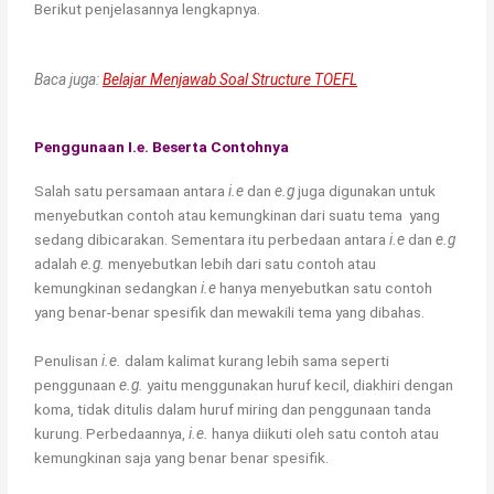
Berikut penjelasannya lengkapnya.
Baca juga:
Belajar Menjawab Soal Structure TOEFL
Penggunaan I.e. Beserta Contohnya
Salah satu persamaan antara
i.e
dan
e.g
juga digunakan untuk
menyebutkan contoh atau kemungkinan dari suatu tema yang
sedang dibicarakan. Sementara itu perbedaan antara
i.e
dan
e.g
adalah
e.g.
menyebutkan lebih dari satu contoh atau
kemungkinan sedangkan
i.e
hanya menyebutkan satu contoh
yang benar-benar spesifik dan mewakili tema yang dibahas.
Penulisan
i.e.
dalam kalimat kurang lebih sama seperti
penggunaan
e.g.
yaitu menggunakan huruf kecil, diakhiri dengan
koma, tidak ditulis dalam huruf miring dan penggunaan tanda
kurung. Perbedaannya,
i.e.
hanya diikuti oleh satu contoh atau
kemungkinan saja yang benar benar spesifik.