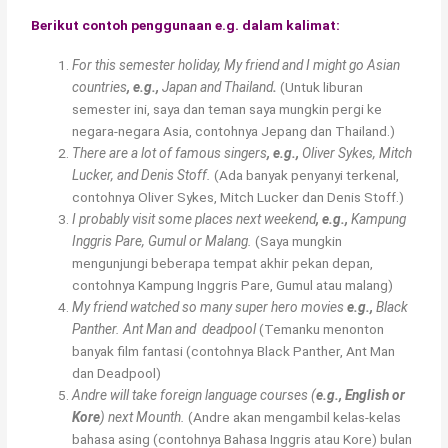
Berikut contoh penggunaan e.g. dalam kalimat:
For this semester holiday, My friend and I might go Asian
countries
, e.g.,
Japan and Thailand
.
(Untuk liburan
semester ini, saya dan teman saya mungkin pergi ke
negara-negara Asia, contohnya Jepang dan Thailand.)
There are a lot of famous singers
, e.g.,
Oliver Sykes, Mitch
Lucker, and Denis Stoff.
(Ada banyak penyanyi terkenal,
contohnya Oliver Sykes, Mitch Lucker dan Denis Stoff.)
I probably visit some places next weekend
, e.g.,
Kampung
Inggris Pare, Gumul or Malang.
(Saya mungkin
mengunjungi beberapa tempat akhir pekan depan,
contohnya Kampung Inggris Pare, Gumul atau malang)
My friend watched so many super hero movies
e.g.,
Black
Panther. Ant Man and deadpool
(Temanku menonton
banyak film fantasi (contohnya Black Panther, Ant Man
dan Deadpool)
Andre will take foreign language courses (
e.g., English or
Kore
) next Mounth.
(Andre akan mengambil kelas-kelas
bahasa asing (contohnya Bahasa Inggris atau Kore) bulan