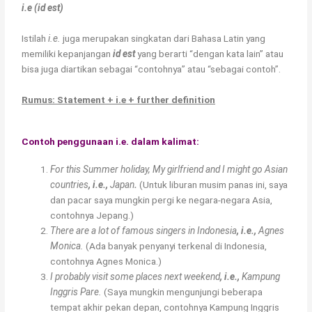
i.e (id est)
Istilah
i.e.
juga merupakan singkatan dari Bahasa Latin yang
memiliki kepanjangan
id est
yang berarti “dengan kata lain” atau
bisa juga diartikan sebagai “contohnya” atau “sebagai contoh”.
Rumus: Statement + i.e + further definition
Contoh penggunaan i.e. dalam kalimat:
For this Summer holiday, My girlfriend and I might go Asian
countries
, i.e.,
Japan
.
(Untuk liburan musim panas ini, saya
dan pacar saya mungkin pergi ke negara-negara Asia,
contohnya Jepang.)
There are a lot of famous singers in Indonesia
, i.e.,
Agnes
Monica.
(Ada banyak penyanyi terkenal di Indonesia,
contohnya Agnes Monica.)
I probably visit some places next weekend
, i.e.,
Kampung
Inggris Pare.
(Saya mungkin mengunjungi beberapa
tempat akhir pekan depan, contohnya Kampung Inggris