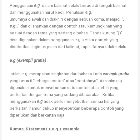
Penggunaan
e.g.
dalam kalimat selalu berada di tengah kalimat
dan menggunakan huruf kecil. Penulisan
e.g.
umumnya diawali dan diakhiri dengan sebuah koma, menjadi “
,
e.g.,
“
dan dilanjutkan dengan contoh atau kemungkinan yang
sesuai dengan tema yang sedang dibahas. Tanda kurung “()”
bisa digunakan dalam penggunaan
e.g.
ketika contoh yang
disebutkan ingin terpisah dari kalimat, tapi sifatnya tidak selalu.
e.g (exempli gratia)
Istilah
e.g.
merupakan singkatan dari bahasa Latin
exempli gratia
yang berarti “sebagai contoh” atau “contohnya”. Akronim
e.g
digunakan untuk menyebutkan satu contoh atau lebih yang
berkaitan dengan tema yang sedang dibicarakan. Ketika
menggunakan
e.g
tidak perlu menyebutkan semua hal yang
berkaitan, namun cukup menyebutkan beberapa contoh yang
diperlukan dan berkaitan saja.
Rumus: Statement + e.g + example