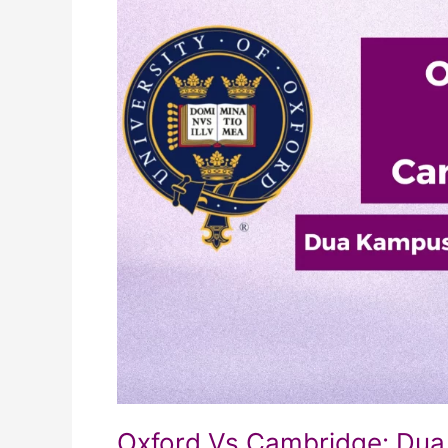
Kampus
Bergengsi
di
Dunia
Oxford Vs Cambridge: Dua