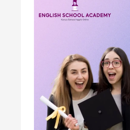
Degree
&
Perbedaannya
dengan
Bachelor
Degree