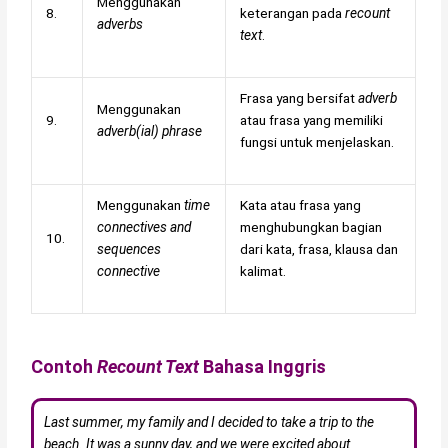
Menggunakan
8.
keterangan pada
recount
adverbs
text
.
Frasa yang bersifat
adverb
Menggunakan
9.
atau frasa yang memiliki
adverb(ial) phrase
fungsi untuk menjelaskan.
Menggunakan
time
Kata atau frasa yang
connectives and
menghubungkan bagian
10.
sequences
dari kata, frasa, klausa dan
connective
kalimat.
Contoh
Recount Text
Bahasa Inggris
Last summer, my family and I decided to take a trip to the
beach. It was a sunny day, and we were excited about