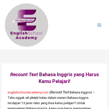
Skip
to
content
Recount Text
Bahasa Inggris yang Harus
Kamu Pelajari!
englishschoolacademy.com
(
Recount Text
Bahasa Inggris) –
Tahu nggak sih
peeps
kalau dalam materi Bahasa Inggris
terdapat 13 jenis teks yang bisa kamu pelajari? Untuk
mempelajari Bahasa Inggris, kamu juga harus mempelajari