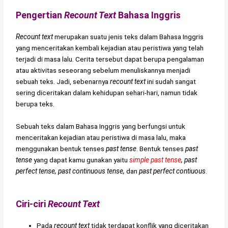
Pengertian
Recount Text
Bahasa Inggris
Recount text
merupakan suatu jenis teks dalam Bahasa Inggris
yang menceritakan kembali kejadian atau peristiwa yang telah
terjadi di masa lalu. Cerita tersebut dapat berupa pengalaman
atau aktivitas seseorang sebelum menuliskannya menjadi
sebuah teks. Jadi, sebenarnya
recount text
ini sudah sangat
sering diceritakan dalam kehidupan sehari-hari, namun tidak
berupa teks.
Sebuah teks dalam Bahasa Inggris yang berfungsi untuk
menceritakan kejadian atau peristiwa di masa lalu, maka
menggunakan bentuk tenses
past tense
. Bentuk tenses
past
tense
yang dapat kamu gunakan yaitu
simple past tense
, past
perfect tense, past continuous tense,
dan
past perfect contiuous
.
Ciri-ciri
Recount Text
Pada
recount text
tidak terdapat konflik yang diceritakan