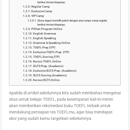
berikut rincian biayanya:
Regular Camp
Exclusive Camp
VIP Camp
Siswa dapat memilih paket dengan atau tanpa camp reguler,
berikut rincian biayanya:
Pilihan Program Online
English Grammar
English Speaking
Grammar & Speaking Online
TOEFL Prep (ITP)
Exclusive TOEFL Prep. (ITP)
TOEFL Scoring (ITP)
Kursus TOEFL Online
IELTS Prep. (Academic)
Exclusive IELTS Prep. (Academic)
IELTS Scoring (Academic)
Kursus IELTS Online
Apabila di artikel sebelumnya kita sudah membahas mengenai
situs untuk belajar TOEFL, pada kesempatan kali ini mimin
akan memberikan rekomedasi buku TOEFL terbaik untuk
mendukung persiapan tes TOEFLmu, agar bisa mendapat
skor yang sudah kamu targetkan sebelumnya.