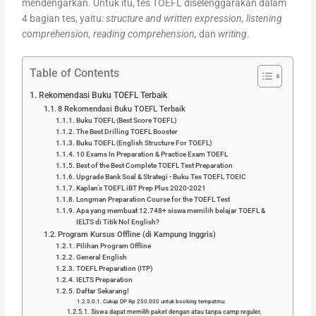
mendengarkan. Untuk itu, tes TOEFL diselenggarakan dalam
4 bagian tes, yaitu:
structure and written expression, listening
comprehension, reading comprehension,
dan
writing
.
Table of Contents
Rekomendasi Buku TOEFL Terbaik
8 Rekomendasi Buku TOEFL Terbaik
Buku TOEFL (Best Score TOEFL)
The Best Drilling TOEFL Booster
Buku TOEFL (English Structure For TOEFL)
10 Exams In Preparation & Practice Exam TOEFL
Best of the Best Complete TOEFL Test Preparation
Upgrade Bank Soal & Strategi - Buku Tes TOEFL TOEIC
Kaplan’s TOEFL iBT Prep Plus 2020-2021
Longman Preparation Course for the TOEFL Test
Apa yang membuat 12.748+ siswa memilih belajar TOEFL &
IELTS di Titik Nol English?
Program Kursus Offline (di Kampung Inggris)
Pilihan Program Offline
General English
TOEFL Preparation (ITP)
IELTS Preparation
Daftar Sekarang!
Cukup DP Rp 250.000 untuk booking tempatmu.
Siswa dapat memilih paket dengan atau tanpa camp reguler,