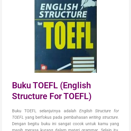
Buku TOEFL (English
Structure For TOEFL)
Buku TOEFL selanjutnya adalah
English Structure for
TOEFL
yang berfokus pada pembahasan
writing structure.
Dengan begitu buku ini sangat cocok untuk kamu yang
masih merasa kurang dalam materi
grammar
. Selain itu,