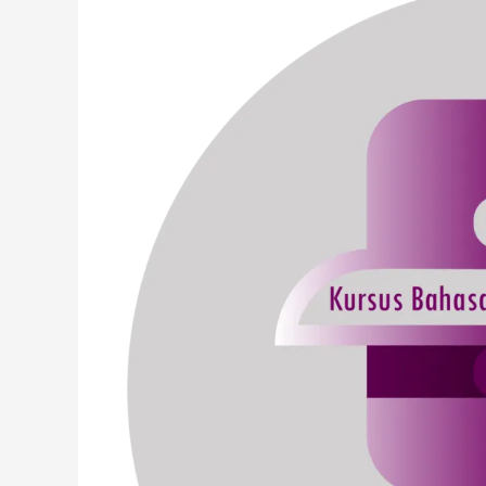
Lebih
Dekat
Kampung
Inggris
di
Pare,
Kediri