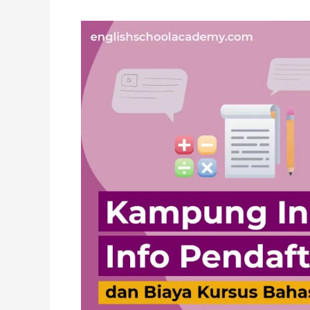
Kampung
Inggris
Pare
–
Info
Biaya
Kursus
Terbaru