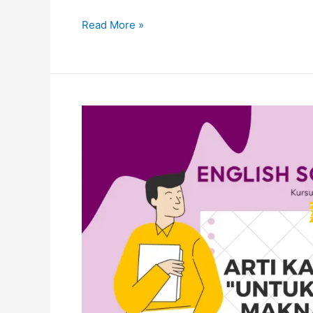
Read More »
Arti
Kata
For
Selain
Untuk:
Mengungkap
Makna
Lebih
Dalam