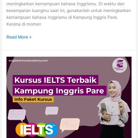
meningkatkan kemampuan bahasa Inggrismu. Di waktu dan
kesempatan luangmu saat ini, gunakanlah untuk meningkatkan
kemampuan bahasa Inggrismu di Kampung Inggris Pare.
Karena di momen
Read More »
Kursus
IELTS
Terbaik
Kampung
Inggris
Pare
–
Info
Paket
Kursus