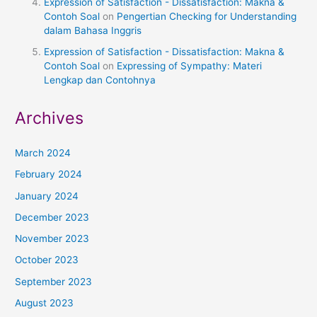
Expression of Satisfaction - Dissatisfaction: Makna &
Contoh Soal
on
Pengertian Checking for Understanding
dalam Bahasa Inggris
Expression of Satisfaction - Dissatisfaction: Makna &
Contoh Soal
on
Expressing of Sympathy: Materi
Lengkap dan Contohnya
Archives
March 2024
February 2024
January 2024
December 2023
November 2023
October 2023
September 2023
August 2023