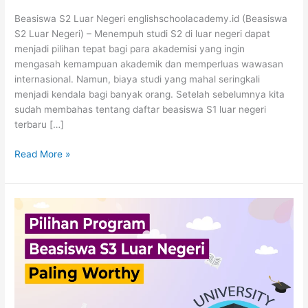
Negeri
Beasiswa S2 Luar Negeri englishschoolacademy.id (Beasiswa
S2 Luar Negeri) – Menempuh studi S2 di luar negeri dapat
menjadi pilihan tepat bagi para akademisi yang ingin
mengasah kemampuan akademik dan memperluas wawasan
internasional. Namun, biaya studi yang mahal seringkali
menjadi kendala bagi banyak orang. Setelah sebelumnya kita
sudah membahas tentang daftar beasiswa S1 luar negeri
terbaru […]
Read More »
Beasiswa
S3
Luar
Negeri
Paling
Worthy