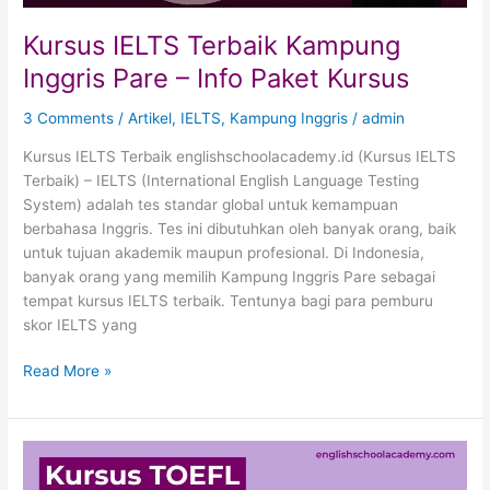
Kursus IELTS Terbaik Kampung
Inggris Pare – Info Paket Kursus
3 Comments
/
Artikel
,
IELTS
,
Kampung Inggris
/
admin
Kursus IELTS Terbaik englishschoolacademy.id (Kursus IELTS
Terbaik) – IELTS (International English Language Testing
System) adalah tes standar global untuk kemampuan
berbahasa Inggris. Tes ini dibutuhkan oleh banyak orang, baik
untuk tujuan akademik maupun profesional. Di Indonesia,
banyak orang yang memilih Kampung Inggris Pare sebagai
tempat kursus IELTS terbaik. Tentunya bagi para pemburu
skor IELTS yang
Read More »
Kursus
TOEFL