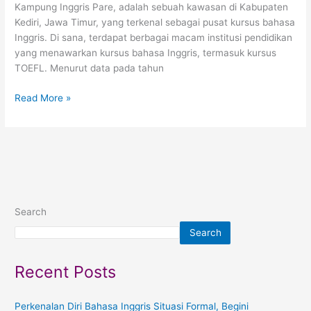
Kampung Inggris Pare, adalah sebuah kawasan di Kabupaten
Kediri, Jawa Timur, yang terkenal sebagai pusat kursus bahasa
Inggris. Di sana, terdapat berbagai macam institusi pendidikan
yang menawarkan kursus bahasa Inggris, termasuk kursus
TOEFL. Menurut data pada tahun
Read More »
Search
Search
Recent Posts
Perkenalan Diri Bahasa Inggris Situasi Formal, Begini