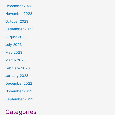
December 2023
November 2023
October 2023
September 2023
August 2023
July 2023
May 2023
March 2023
February 2023
January 2023
December 2022
November 2022
September 2022
Categories