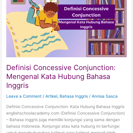
Kata
Hubung
Bahasa
Inggris
Definisi Concessive Conjunction:
Mengenal Kata Hubung Bahasa
Inggris
Leave a Comment
/
Artikel
,
Bahasa Inggris
/
Annisa Sasca
Definisi Concessive Conjunction: Kata Hubung Bahasa Inggris
englishschoolacademy.com (Definisi Concessive Conjunction)
– Bahasa Inggris juga memiliki konjungsi yang sama dengan
bahasa Indonesia. Konjungsi atau kata hubung ini berfungsi
untuk menghubungkan kalimat agar kalimat menjadi lebih