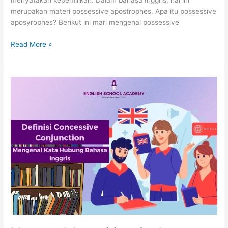
menyatakan kepemilikan. Dalam bahasa Inggris, hal ini
merupakan materi possessive apostrophes. Apa itu possessive
aposyrophes? Berikut ini mari mengenal possessive
Read More »
Mengenal
Appositive,
Soal
Penjebak
dalam
TOEFL
Structure