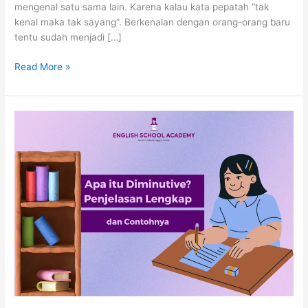
mengenal satu sama lain. Karena kalau kata pepatah “tak
kenal maka tak sayang”. Berkenalan dengan orang-orang baru
tentu sudah menjadi […]
Read More »
Apa
itu
Diminutive?
Penjelasan
Lengkap
dan
Contohnya