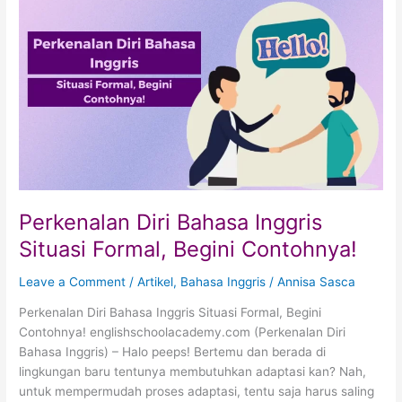
Inggris
Situasi
Formal,
Begini
Contohnya!
Perkenalan Diri Bahasa Inggris
Situasi Formal, Begini Contohnya!
Leave a Comment
/
Artikel
,
Bahasa Inggris
/
Annisa Sasca
Perkenalan Diri Bahasa Inggris Situasi Formal, Begini
Contohnya! englishschoolacademy.com (Perkenalan Diri
Bahasa Inggris) – Halo peeps! Bertemu dan berada di
lingkungan baru tentunya membutuhkan adaptasi kan? Nah,
untuk mempermudah proses adaptasi, tentu saja harus saling