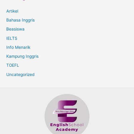
Artikel
Bahasa Inggris
Beasiswa
IELTS
Info Menarik
Kampung Inggris
TOEFL
Uncategorized