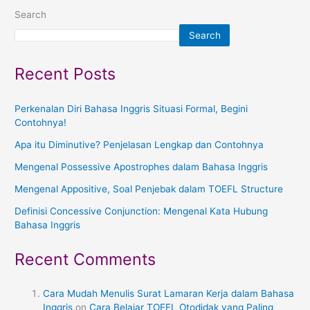
Search
Search
Recent Posts
Perkenalan Diri Bahasa Inggris Situasi Formal, Begini
Contohnya!
Apa itu Diminutive? Penjelasan Lengkap dan Contohnya
Mengenal Possessive Apostrophes dalam Bahasa Inggris
Mengenal Appositive, Soal Penjebak dalam TOEFL Structure
Definisi Concessive Conjunction: Mengenal Kata Hubung
Bahasa Inggris
Recent Comments
Cara Mudah Menulis Surat Lamaran Kerja dalam Bahasa
Inggris
on
Cara Belajar TOEFL Otodidak yang Paling