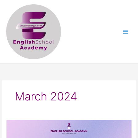
Skip
to
content
March 2024
Perkenalan
Diri
Bahasa