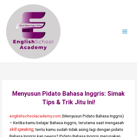
Skip
to
content
Menyusun Pidato Bahasa Inggris: Simak
Tips & Trik Jitu Ini!
englishschoolacademy.com
(Menyusun Pidato Bahasa Inggris)
– Ketika kamu belajar Bahasa Inggris, terutama saat mengasah
skill speaking
, tentu kamu sudah tidak asing lagi dengan pidato
Bahasa Inggris kan peeps? Pidato Bahasa Inggris merupakan