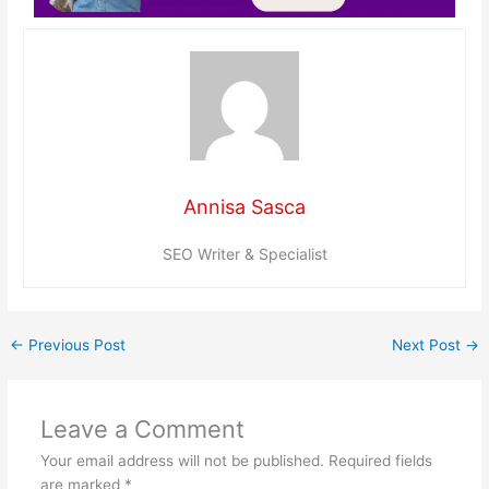
Annisa Sasca
SEO Writer & Specialist
←
Previous Post
Next Post
→
Leave a Comment
Your email address will not be published.
Required fields
are marked
*