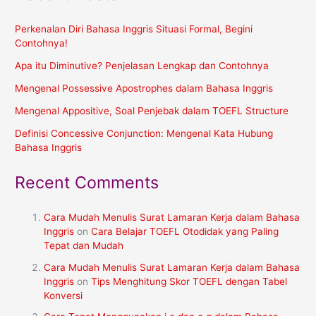
Perkenalan Diri Bahasa Inggris Situasi Formal, Begini
Contohnya!
Apa itu Diminutive? Penjelasan Lengkap dan Contohnya
Mengenal Possessive Apostrophes dalam Bahasa Inggris
Mengenal Appositive, Soal Penjebak dalam TOEFL Structure
Definisi Concessive Conjunction: Mengenal Kata Hubung
Bahasa Inggris
Recent Comments
Cara Mudah Menulis Surat Lamaran Kerja dalam Bahasa
Inggris
on
Cara Belajar TOEFL Otodidak yang Paling
Tepat dan Mudah
Cara Mudah Menulis Surat Lamaran Kerja dalam Bahasa
Inggris
on
Tips Menghitung Skor TOEFL dengan Tabel
Konversi