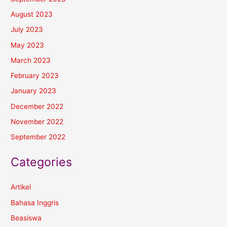
August 2023
July 2023
May 2023
March 2023
February 2023
January 2023
December 2022
November 2022
September 2022
Categories
Artikel
Bahasa Inggris
Beasiswa