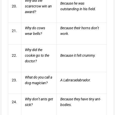
Why did the
Because he was
20.
scarecrow win an
outstanding in his field.
award?
Why do cows
Because their horns don’t
21.
wear bells?
work.
Why did the
22.
cookie go to the
Because it felt crummy.
doctor?
What do you call a
23.
A Labracadabrador.
dog magician?
Why don’t ants get
Because they have tiny ant-
24.
sick?
bodies.