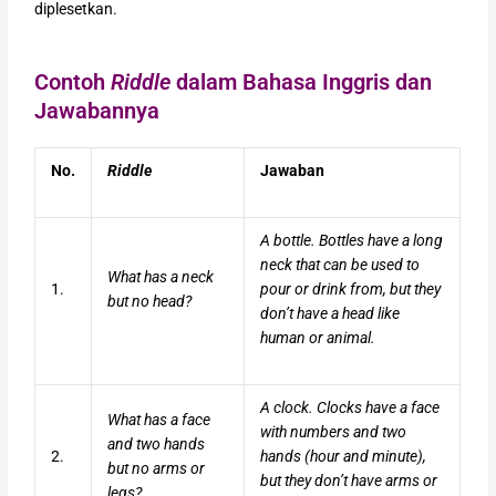
diplesetkan.
Contoh
Riddle
dalam Bahasa Inggris dan
Jawabannya
No.
Riddle
Jawaban
A bottle. Bottles have a long
neck that can be used to
What has a neck
1.
pour or drink from, but they
but no head?
don’t have a head like
human or animal.
A clock. Clocks have a face
What has a face
with numbers and two
and two hands
2.
hands (hour and minute),
but no arms or
but they don’t have arms or
legs?