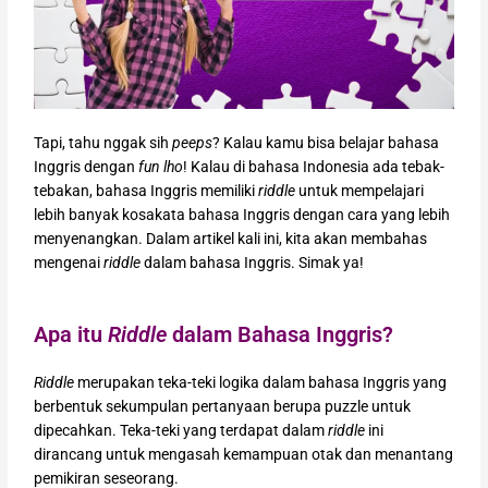
Tapi, tahu nggak sih
peeps
? Kalau kamu bisa belajar bahasa
Inggris dengan
fun
lho
! Kalau di bahasa Indonesia ada tebak-
tebakan, bahasa Inggris memiliki
riddle
untuk mempelajari
lebih banyak kosakata bahasa Inggris dengan cara yang lebih
menyenangkan. Dalam artikel kali ini, kita akan membahas
mengenai
riddle
dalam bahasa Inggris. Simak ya!
Apa itu
Riddle
dalam Bahasa Inggris?
Riddle
merupakan teka-teki logika dalam bahasa Inggris yang
berbentuk sekumpulan pertanyaan berupa puzzle untuk
dipecahkan. Teka-teki yang terdapat dalam
riddle
ini
dirancang untuk mengasah kemampuan otak dan menantang
pemikiran seseorang.