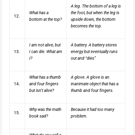
A leg. The bottom of a leg is
What has a
the foot, but when the leg is
12.
bottom at the top?
upside down, the bottom
becomes the top.
I am not alive, but
A battery. A battery stores
13.
I can die. What am
energy but eventually runs
I?
out and “dies”
What has a thumb
A glove. A glove is an
14.
and four fingers
inanimate object that has a
but isn’t alive?
thumb and four fingers.
Why was the math
Because it had too many
15.
book sad?
problem.