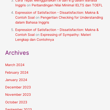
Cara Tepat Menggunakan i.e dan e.g dalam Bahasa
Inggris
on
Perbandingan Nilai Minimal IELTS dan TOEFL
Expression of Satisfaction - Dissatisfaction: Makna &
Contoh Soal
on
Pengertian Checking for Understanding
dalam Bahasa Inggris
Expression of Satisfaction - Dissatisfaction: Makna &
Contoh Soal
on
Expressing of Sympathy: Materi
Lengkap dan Contohnya
Archives
March 2024
February 2024
January 2024
December 2023
November 2023
October 2023
September 2023