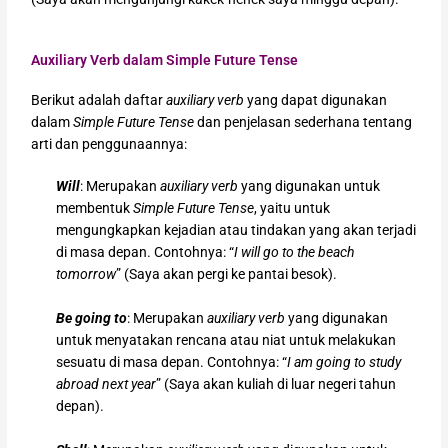
Auxiliary Verb dalam Simple Future Tense
Berikut adalah daftar
auxiliary verb
yang dapat digunakan
dalam
Simple Future Tense
dan penjelasan sederhana tentang
arti dan penggunaannya:
Will
: Merupakan
auxiliary verb
yang digunakan untuk
membentuk
Simple Future Tense
, yaitu untuk
mengungkapkan kejadian atau tindakan yang akan terjadi
di masa depan. Contohnya: “
I will go to the beach
tomorrow
” (Saya akan pergi ke pantai besok).
Be going to
: Merupakan
auxiliary verb
yang digunakan
untuk menyatakan rencana atau niat untuk melakukan
sesuatu di masa depan. Contohnya: “
I am going to study
abroad next year
” (Saya akan kuliah di luar negeri tahun
depan).