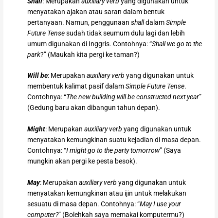
Shall
: Merupakan
auxiliary verb
yang digunakan untuk
menyatakan ajakan atau saran dalam bentuk
pertanyaan. Namun, penggunaan
shall
dalam
Simple
Future Tense
sudah tidak seumum dulu lagi dan lebih
umum digunakan di Inggris. Contohnya: “
Shall we go to the
park
?” (Maukah kita pergi ke taman?)
Will be
: Merupakan
auxiliary verb
yang digunakan untuk
membentuk kalimat pasif dalam
Simple Future Tense
.
Contohnya: “
The new building will be constructed next year
”
(Gedung baru akan dibangun tahun depan).
Might
: Merupakan
auxiliary verb
yang digunakan untuk
menyatakan kemungkinan suatu kejadian di masa depan.
Contohnya: “
I might go to the party tomorrow
” (Saya
mungkin akan pergi ke pesta besok).
May
: Merupakan
auxiliary verb
yang digunakan untuk
menyatakan kemungkinan atau ijin untuk melakukan
sesuatu di masa depan. Contohnya: “
May I use your
computer?
” (Bolehkah saya memakai komputermu?)