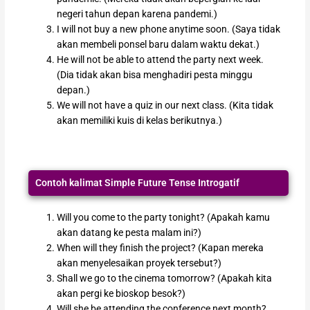
negeri tahun depan karena pandemi.)
I will not buy a new phone anytime soon. (Saya tidak
akan membeli ponsel baru dalam waktu dekat.)
He will not be able to attend the party next week.
(Dia tidak akan bisa menghadiri pesta minggu
depan.)
We will not have a quiz in our next class. (Kita tidak
akan memiliki kuis di kelas berikutnya.)
Contoh kalimat Simple Future Tense Introgatif
Will you come to the party tonight? (Apakah kamu
akan datang ke pesta malam ini?)
When will they finish the project? (Kapan mereka
akan menyelesaikan proyek tersebut?)
Shall we go to the cinema tomorrow? (Apakah kita
akan pergi ke bioskop besok?)
Will she be attending the conference next month?