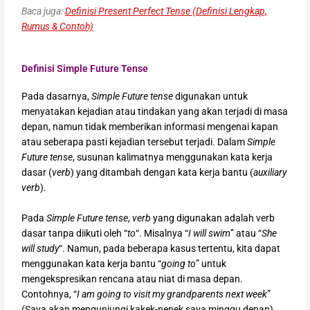
Baca juga:
Definisi Present Perfect Tense (Definisi Lengkap,
Rumus & Contoh)
Definisi Simple Future Tense
Pada dasarnya,
Simple Future tense
digunakan untuk
menyatakan kejadian atau tindakan yang akan terjadi di masa
depan, namun tidak memberikan informasi mengenai kapan
atau seberapa pasti kejadian tersebut terjadi. Dalam
Simple
Future tense
, susunan kalimatnya menggunakan kata kerja
dasar (
verb
) yang ditambah dengan kata kerja bantu (
auxiliary
verb
).
Pada
Simple Future tense
,
verb
yang digunakan adalah verb
dasar tanpa diikuti oleh “
to
“. Misalnya “
I will swim
” atau “
She
will study
“. Namun, pada beberapa kasus tertentu, kita dapat
menggunakan kata kerja bantu “
going to
” untuk
mengekspresikan rencana atau niat di masa depan.
Contohnya, “
I am going to visit my grandparents next week
”
(Saya akan mengunjungi kakek-nenek saya minggu depan).