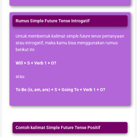
Rumus Simple Future Tense Introgatif
Untuk membentuk kalimat
simple future tense
pertanyaan
atau introgatif, maka kamu bisa menggunakan rumus
berikut ini:
Will + S + Verb 1 + O?
atau
To Be (is, am, are) + S + Going To + Verb 1 + O?
Contoh kalimat Simple Future Tense Positif