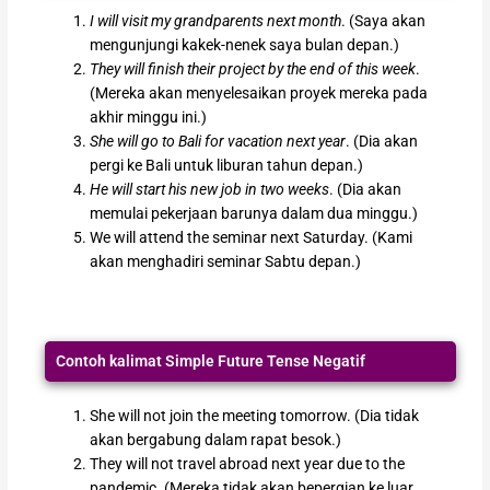
I will visit my grandparents next month
. (Saya akan
mengunjungi kakek-nenek saya bulan depan.)
They will finish their project by the end of this week
.
(Mereka akan menyelesaikan proyek mereka pada
akhir minggu ini.)
She will go to Bali for vacation next year
. (Dia akan
pergi ke Bali untuk liburan tahun depan.)
He will start his new job in two weeks
. (Dia akan
memulai pekerjaan barunya dalam dua minggu.)
We will attend the seminar next Saturday. (Kami
akan menghadiri seminar Sabtu depan.)
Contoh kalimat Simple Future Tense Negatif
She will not join the meeting tomorrow. (Dia tidak
akan bergabung dalam rapat besok.)
They will not travel abroad next year due to the
pandemic. (Mereka tidak akan bepergian ke luar