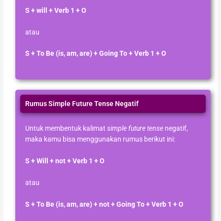
S + will + Verb 1 + O
atau
S + To Be (is, am, are) + Going To + Verb 1 + O
Rumus Simple Future Tense Negatif​
Untuk membentuk kalimat
simple future tense
negatif,
maka kamu bisa menggunakan rumus berikut ini:
S + Will + not + Verb 1 + O
atau
S + To Be (is, am, are) + not + Going To + Verb 1 + O