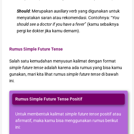
Should
: Merupakan
auxiliary verb
yang digunakan untuk
menyatakan saran atau rekomendasi. Contohnya: “
You
should see a doctor if you have a fever
” (kamu sebaiknya
pergi ke dokter jika kamu demam).
Rumus Simple Future Tense
Salah satu kemudahan menyusun kalimat dengan format
simple future tense
adalah karena ada rumus yang bisa kamu
gunakan, mari kita lihat rumus
simple future tense
di bawah
ini.
Rumus Simple Future Tense Positif
Untuk membentuk kalimat
simple future tense
positif atau
afirmatif, maka kamu bisa menggunakan rumus berikut
ini: