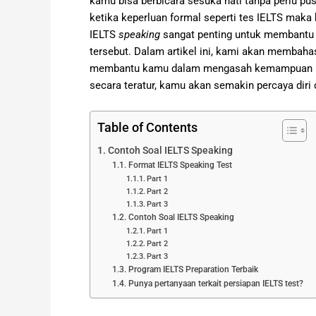
kamu bisa berbicara sesuka hati tanpa perlu pu
ketika keperluan formal seperti tes IELTS mak
IELTS
speaking
sangat penting untuk membantu 
tersebut. Dalam artikel ini, kami akan membaha
membantu kamu dalam mengasah kemampuan ber
secara teratur, kamu akan semakin percaya diri
Table of Contents
Contoh Soal IELTS Speaking
Format IELTS Speaking Test
Part 1
Part 2
Part 3
Contoh Soal IELTS Speaking
Part 1
Part 2
Part 3
Program IELTS Preparation Terbaik
Punya pertanyaan terkait persiapan IELTS test?