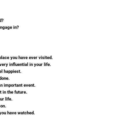
d?
engage in?
place you have ever visited.
y influential in your life.
l happiest.
done.
an important event.
 in the future.
r life.
 on.
 you have watched.