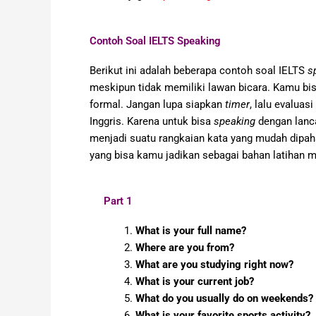
Contoh Soal IELTS Speaking
Berikut ini adalah beberapa contoh soal IELTS
s
meskipun tidak memiliki lawan bicara. Kamu bi
formal. Jangan lupa siapkan
timer
, lalu evaluas
Inggris. Karena untuk bisa
speaking
dengan lanc
menjadi suatu rangkaian kata yang mudah dipah
yang bisa kamu jadikan sebagai bahan latihan 
Part 1
What is your full name?
Where are you from?
What are you studying right now?
What is your current job?
What do you usually do on weekends?
What is your favorite sports activity?