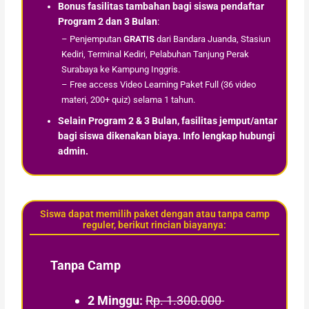
Bonus fasilitas tambahan bagi siswa pendaftar
Program 2 dan 3 Bulan
:
– Penjemputan
GRATIS
dari Bandara Juanda, Stasiun
Kediri, Terminal Kediri, Pelabuhan Tanjung Perak
Surabaya ke Kampung Inggris.
– Free access Video Learning Paket Full (36 video
materi, 200+ quiz) selama 1 tahun.
Selain Program 2 & 3 Bulan, fasilitas jemput/antar
bagi siswa dikenakan biaya. Info lengkap hubungi
admin.
Siswa dapat memilih paket dengan atau tanpa camp
reguler, berikut rincian biayanya:
Tanpa Camp
2 Minggu:
Rp. 1.300.000