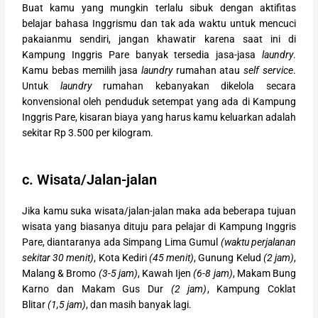
Buat kamu yang mungkin terlalu sibuk dengan aktifitas
belajar bahasa Inggrismu dan tak ada waktu untuk mencuci
pakaianmu sendiri, jangan khawatir karena saat ini di
Kampung Inggris Pare banyak tersedia jasa-jasa
laundry
.
Kamu bebas memilih jasa
laundry
rumahan atau
self service
.
Untuk
laundry
rumahan kebanyakan dikelola secara
konvensional oleh penduduk setempat yang ada di Kampung
Inggris Pare, kisaran biaya yang harus kamu keluarkan adalah
sekitar Rp 3.500 per kilogram.
c. Wisata/Jalan-jalan
Jika kamu suka wisata/jalan-jalan maka ada beberapa tujuan
wisata yang biasanya dituju para pelajar di Kampung Inggris
Pare, diantaranya ada Simpang Lima Gumul
(waktu perjalanan
sekitar 30 menit)
, Kota Kediri
(45 menit)
, Gunung Kelud
(2 jam)
,
Malang & Bromo
(3-5 jam)
, Kawah Ijen
(6-8 jam)
, Makam Bung
Karno dan Makam Gus Dur
(2 jam)
, Kampung Coklat
Blitar
(1,5 jam)
, dan masih banyak lagi.