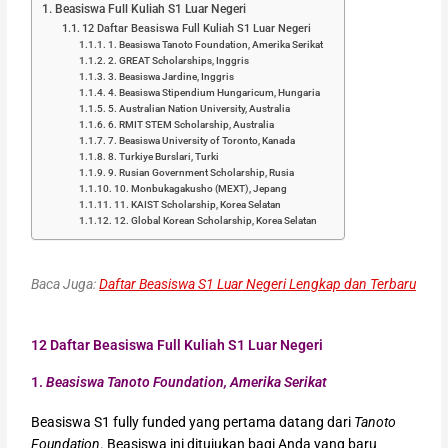
Beasiswa Full Kuliah S1 Luar Negeri
12 Daftar Beasiswa Full Kuliah S1 Luar Negeri
1. Beasiswa Tanoto Foundation, Amerika Serikat
2. GREAT Scholarships, Inggris
3. Beasiswa Jardine, Inggris
4. Beasiswa Stipendium Hungaricum, Hungaria
5. Australian Nation University, Australia
6. RMIT STEM Scholarship, Australia
7. Beasiswa University of Toronto, Kanada
8. Turkiye Burslari, Turki
9. Rusian Government Scholarship, Rusia
10. Monbukagakusho (MEXT), Jepang
11. KAIST Scholarship, Korea Selatan
12. Global Korean Scholarship, Korea Selatan
Baca Juga:
Daftar Beasiswa S1 Luar Negeri Lengkap dan Terbaru
12 Daftar Beasiswa Full Kuliah S1 Luar Negeri
1.
Beasiswa Tanoto Foundation, Amerika Serikat
Beasiswa S1 fully funded yang pertama datang dari
Tanoto
Foundation
. Beasiswa ini ditujukan bagi Anda yang baru