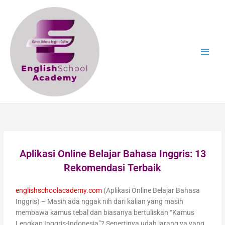
Skip
to
content
Aplikasi Online Belajar Bahasa Inggris: 13
Rekomendasi Terbaik
englishschoolacademy.com
(Aplikasi Online Belajar Bahasa
Inggris) – Masih ada nggak nih dari kalian yang masih
membawa kamus tebal dan biasanya bertuliskan “Kamus
Lengkap Inggris-Indonesia”? Sepertinya udah jarang ya yang